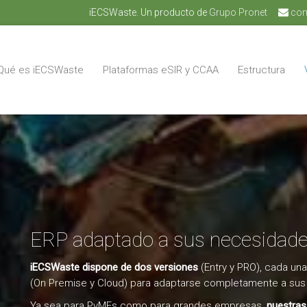
iECSWaste. Un producto de
Grupo Pronet
com
Qué es iECSWaste
Plataformas eSIR y CCAA
Estructura
ERP adaptado a sus necesidad
iECSWaste dispone de dos versiones
(Entry y PRO), cada un
(On Premise y Cloud) para adaptarse completamente a sus
Ya sea para PyMEs como para grandes empresas,
nuestras