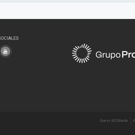
SOCIALES
Qué es iECSWaste
P