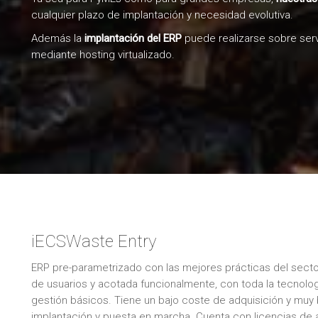
cualquier plazo de implantación y necesidad evolutiva.
Además la
implantación del ERP
puede realizarse sobre serv
mediante hosting virtualizado.
iECSWaste Entry
ERP pre-parametrizado con las mejores prácticas del secto
de usuarios y acotada funcionalmente, con toda la tecnolo
gestión básicos. Tiene un bajo coste de adquisición y muy
implantación y puesta en marcha. Cuenta con licencias de