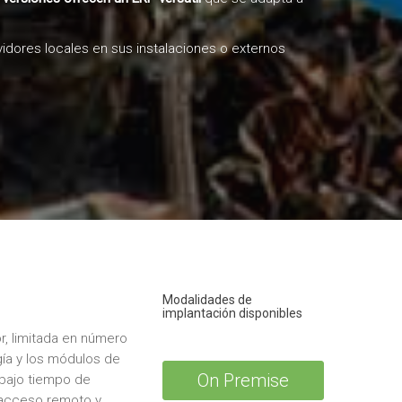
idores locales en sus instalaciones o externos
Modalidades de
implantación disponibles
r, limitada en número
gía y los módulos de
On Premise
 bajo tiempo de
 acceso remoto y