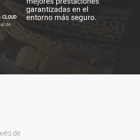
mejores prestaciones
garantizadas en el
entorno más seguro.
o
CLOUD
cal de
avés de