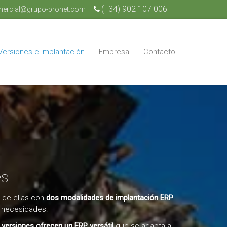
(+34) 902 107 006
ercial@grupo-pronet.com
Versiones e implantación
Empresa
Contacto
es
a de ellas con
dos modalidades de implantación ERP
 necesidades.
 versiones ofrecen un ERP versátil
que se adapta a