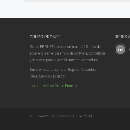
GRUPO PRONET
REDES 
Grupo PRONET cuenta con más de 25 años de
experiencia en el desarrollo de software, consultoría
y servicios para la gestión integral de residuos.
También está presente en España, Colombia,
Chile, México y Ecuador.
Ir al sitio web de Grupo Pronet »
©
iECSWaste
. Un producto de
Grupo Pronet