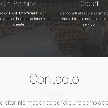
On Premise
Cloud
ación local “
On Premise
”, con
Hosting virtualizado en format
r local en las instalaciones del
que elimina la necesidad lo
cliente
servidor
Contacto
olicitar información adicional o una demo a tr